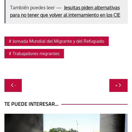
También puedes leer —
Jesuitas piden alternativas
para no tener que volver al internamiento en los CIE
Jornada Mundial del Migrante y del Refugiado
Trabajadores migrantes
Navegación
-
+
de
entradas
TE PUEDE INTERESAR...