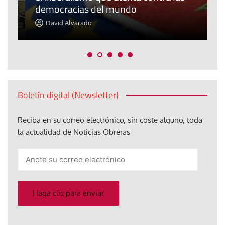
democracias del mundo
La
David Alvarado
Boletín digital (Newsletter)
Reciba en su correo electrónico, sin coste alguno, toda
la actualidad de Noticias Obreras
Anote
su
correo
electrónico
Haga clic para enviar