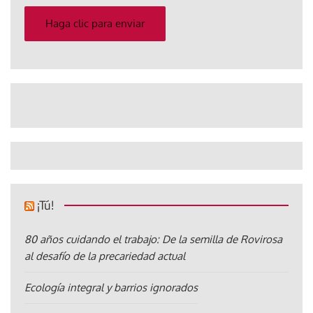
correo
electrónico
Haga clic para enviar
¡Tú!
80 años cuidando el trabajo: De la semilla de Rovirosa
al desafío de la precariedad actual
Ecología integral y barrios ignorados