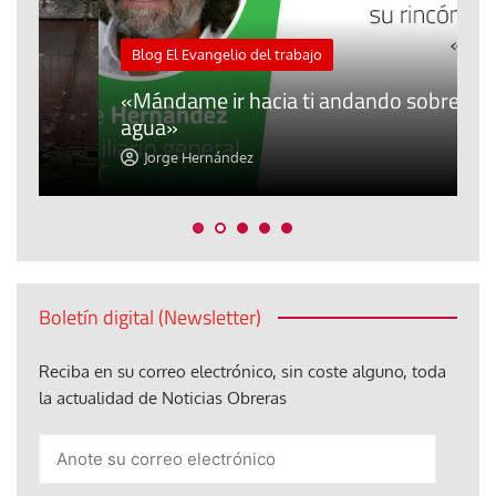
M
Blog El Evangelio del trabajo
A
«Mándame ir hacia ti andando sobre el
d
agua»
t
Jorge Hernández
Boletín digital (Newsletter)
Reciba en su correo electrónico, sin coste alguno, toda
la actualidad de Noticias Obreras
Anote
su