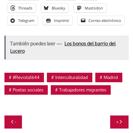
Threads
Bluesky
Mastodon
Telegram
Imprimir
Correo electrónico
También puedes leer —
Los bonos del barrio del
Lucero
#Revista1644
Interculturalidad
Madrid
Poetas sociales
Trabajadores migrantes
Navegación
-
+
de