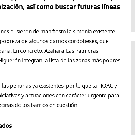
Evaristo Villar
ización, así como buscar futuras líneas
es pusieron de manifiesto la sintonía existente
y pobreza de algunos barrios cordobeses, que
paña. En concreto, Azahara-Las Palmeras,
Higuerón integran la lista de las zonas más pobres
as penurias ya existentes, por lo que la HOAC y
iciativas y actuaciones con carácter urgente para
cinas de los barrios en cuestión.
rados