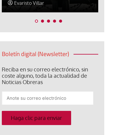
Araceli Caballero
Jorge Hern
Boletín digital (Newsletter)
Reciba en su correo electrónico, sin
coste alguno, toda la actualidad de
Noticias Obreras
Anote
su
correo
electrónico
Haga clic para enviar