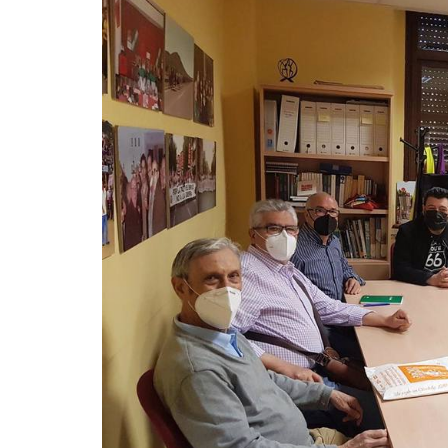
La mundialización
Cine
El amor en el mundo
Dos minutos
Los empobrecidos por el
Aplicaciones
mundo
Música
Radio — Mundo obrero hoy
Poesía
Vidas precarias
Relato