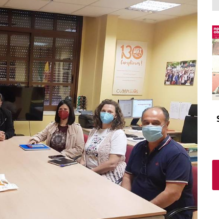
El atrio
Viñeta
In memoriam
Tribuna
Blog Sembrando sueños,
recogiendo humanidad
Blog Mensajes guardados
La columna