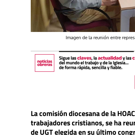
Imagen de la reunión entre repre
táPasando
#EstáPasando
mientos populares y
Junior Canarias rec
La comisión diocesana de la HOA
icatos de Argentina marchan
respuesta urgente 
trabajadores cristianos, se ha reu
an Cayetano en demanda de
a los menores migr
, pan, tierra, techo y trabajo”
Ceuta
de UGT elegida en su último congr