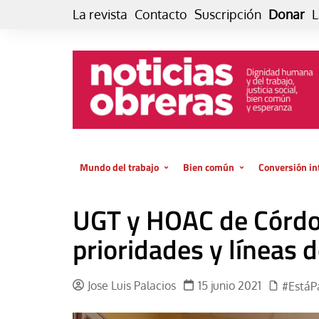
Skip
La revista
Contacto
Suscripción
Donar
L
to
content
Mundo del trabajo
Bien común
Conversión in
Datos e indicadores
Política
Otra vida fami
UGT y HOAC de Córd
de vida… es 
El trabajo es para la vida
Economía
El cuidado de
prioridades y líneas 
GlobalizAcción
Experiencia
INFOR. Boletín informativo del
MMTC
Cultura
Jose Luis Palacios
15 junio 2021
#EstáP
Laboral
Libro