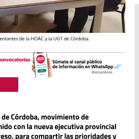
sentantes de la HOAC y la UGT de Córdoba.
Tribuna
Ceuta, espejo de una humanidad
lama una
sin rumbo: Cuando la inmigración
C de Córdoba, movimiento de
para proteger
se convierte en arma política y
nido con la nueva ejecutiva provincial
antes en
los migrantes dejan de ser
personas.
eso, para compartir las prioridades y