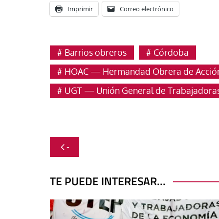
Imprimir
Correo electrónico
Barrios obreros
Córdoba
HOAC — Hermandad Obrera de Acción
UGT — Unión General de Trabajadoras
Navegación
-
de
entradas
TE PUEDE INTERESAR...