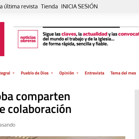
a última revista
Tienda
INICIA SESIÓN
tegral
Pueblo de Dios
Opinión
Entrevista
Tema del mes
liar, otro estilo
Iglesia
Editorial
oba comparten
posible
La oración de cada día
Blog De paso…
 la creación
de colaboración
Vaticano
Blog Eutopía
El termómetro
Blog El Evangelio del trabajo
asando
El Evangelio en tu vida
Blog Desde mi azotea