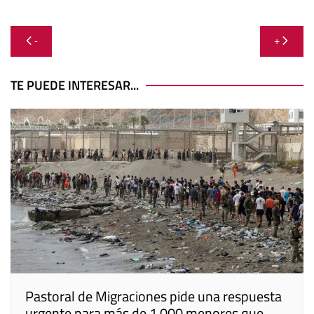
Navegación
-
+
de
entradas
TE PUEDE INTERESAR...
Pastoral de Migraciones pide una respuesta
urgente para más de 1.000 menores que