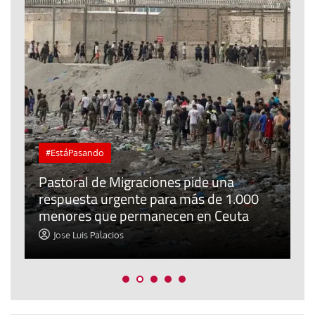
J
#EstáPasando
P
Pastoral de Migraciones pide una
E
respuesta urgente para más de 1.000
m
menores que permanecen en Ceuta
c
Jose Luis Palacios