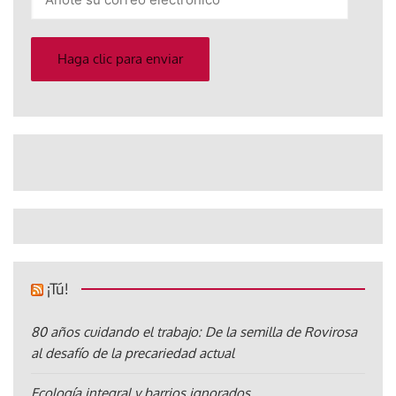
su
correo
electrónico
Haga clic para enviar
¡Tú!
80 años cuidando el trabajo: De la semilla de Rovirosa
al desafío de la precariedad actual
Ecología integral y barrios ignorados