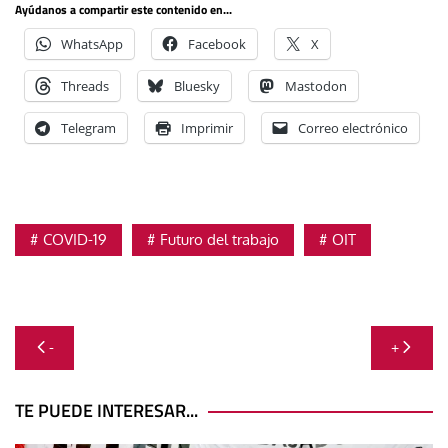
Ayúdanos a compartir este contenido en...
WhatsApp
Facebook
X
Threads
Bluesky
Mastodon
Telegram
Imprimir
Correo electrónico
COVID-19
Futuro del trabajo
OIT
Navegación
-
+
de
entradas
TE PUEDE INTERESAR...