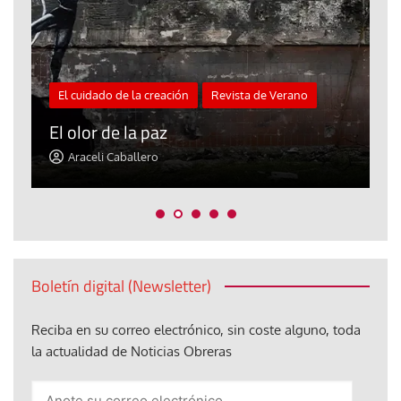
El cuidado de la creación
Revista de Verano
«
El olor de la paz
a
Araceli Caballero
Boletín digital (Newsletter)
Reciba en su correo electrónico, sin coste alguno, toda
la actualidad de Noticias Obreras
Anote