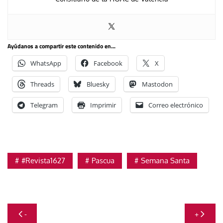
Ayúdanos a compartir este contenido en...
WhatsApp
Facebook
X
Threads
Bluesky
Mastodon
Telegram
Imprimir
Correo electrónico
#Revista1627
Pascua
Semana Santa
Navegación
-
+