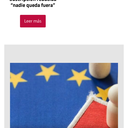
“nadie queda fuera”
Leer más