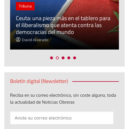
Tribuna
Ceuta: una pieza más en el tablero para
a
el iliberalismo que atenta contra las
democracias del mundo
La
David Alvarado
Boletín digital (Newsletter)
Reciba en su correo electrónico, sin coste alguno, toda
la actualidad de Noticias Obreras
Anote
su
correo