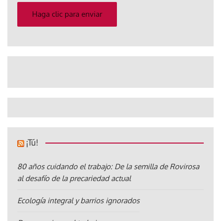
electrónico
Haga clic para enviar
¡Tú!
80 años cuidando el trabajo: De la semilla de Rovirosa
al desafío de la precariedad actual
Ecología integral y barrios ignorados