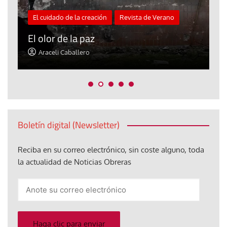
El cuidado de la creación
Revista de Verano
«
El olor de la paz
a
Araceli Caballero
Boletín digital (Newsletter)
Reciba en su correo electrónico, sin coste alguno, toda
la actualidad de Noticias Obreras
Anote
su
correo
electrónico
Haga clic para enviar