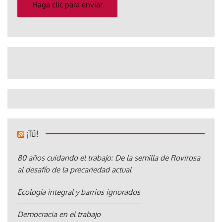
electrónico
Haga clic para enviar
¡Tú!
80 años cuidando el trabajo: De la semilla de Rovirosa
al desafío de la precariedad actual
Ecología integral y barrios ignorados
Democracia en el trabajo