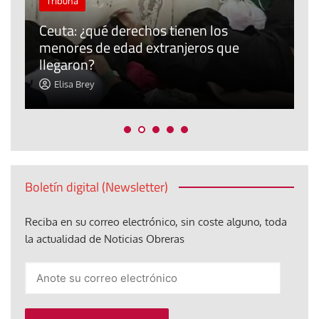
Tribuna
P
Ceuta: ¿qué derechos tienen los
E
menores de edad extranjeros que
m
llegaron?
c
Elisa Brey
Boletín digital (Newsletter)
Reciba en su correo electrónico, sin coste alguno, toda
la actualidad de Noticias Obreras
Anote
su
correo