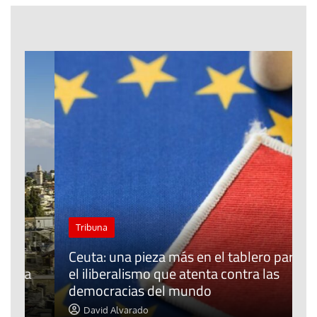
Tribuna
Ceuta: una pieza más en el tablero para
a
el iliberalismo que atenta contra las
democracias del mundo
La
David Alvarado