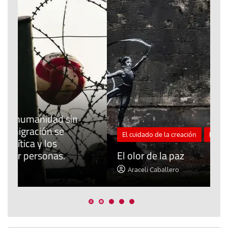
El cuidado de la creación
Revista de Verano
«
El olor de la paz
a
Araceli Caballero