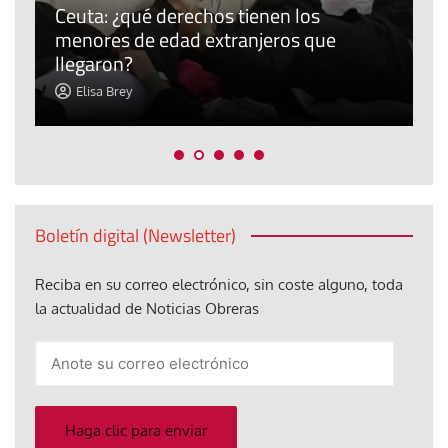
Ceuta: ¿qué derechos tienen los
E
menores de edad extranjeros que
m
llegaron?
c
Elisa Brey
Boletín digital (Newsletter)
Reciba en su correo electrónico, sin coste alguno, toda
la actualidad de Noticias Obreras
Anote
su
correo
electrónico
Haga clic para enviar