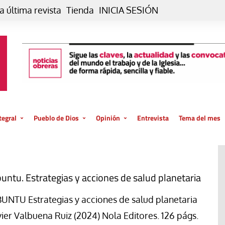
a última revista
Tienda
INICIA SESIÓN
tegral
Pueblo de Dios
Opinión
Entrevista
Tema del mes
liar, otro estilo
Iglesia
Editorial
posible
La oración de cada día
Blog De paso…
 la creación
Vaticano
Blog Eutopía
untu. Estrategias y acciones de salud planetaria
El termómetro
Blog El Evangelio del trabajo
UNTU Estrategias y acciones de salud planetaria
El Evangelio en tu vida
Blog Desde mi azotea
vier Valbuena Ruiz (2024) Nola Editores. 126 págs.