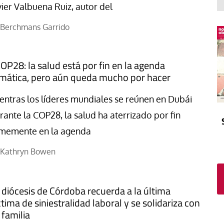
El atrio
Viñeta
vier Valbuena Ruiz, autor del
In memoriam
Tribuna
Berchmans Garrido
Blog Sembrando sueños,
recogiendo humanidad
OP28: la salud está por fin en la agenda
Blog Mensajes guardados
imática, pero aún queda mucho por hacer
La columna
entras los líderes mundiales se reúnen en Dubái
rante la COP28, la salud ha aterrizado por fin
rmemente en la agenda
Kathryn Bowen
 diócesis de Córdoba recuerda a la última
ctima de siniestralidad laboral y se solidariza con
 familia