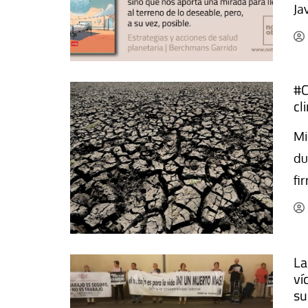
Ja
La mundialización
Cine
El amor en el mundo
Dos minutos
Los empobrecidos por el
Aplicaciones
mundo
#C
Música
Radio — Mundo obrero hoy
cl
Poesía
Vidas precarias
Relato
Mi
du
fi
La
ví
su