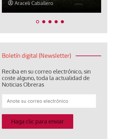
Jorge Hernández
Jose Luis P
Boletín digital (Newsletter)
Reciba en su correo electrónico, sin
coste alguno, toda la actualidad de
Noticias Obreras
Anote
su
correo
electrónico
Haga clic para enviar