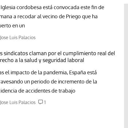
 Iglesia cordobesa está convocada este fin de
mana a recodar al vecino de Priego que ha
erto en un
Jose Luis Palacios
s sindicatos claman por el cumplimiento real del
recho a la salud y seguridad laboral
as el impacto de la pandemia, España está
ravesando un periodo de incremento de la
cidencia de accidentes de trabajo
Jose Luis Palacios
1
El cuidado de la creación
erano
Revista de Verano
adora de la
El olor de la paz