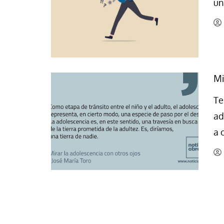
un
La mundialización
Cine
El amor en el mundo
Dos minutos
Los empobrecidos por el
Aplicaciones
mundo
Música
Radio — Mundo obrero hoy
Mi
Poesía
Vidas precarias
Relato
Te
ad
a 