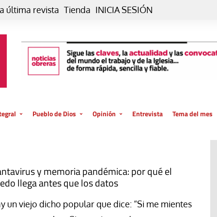
a última revista
Tienda
INICIA SESIÓN
tegral
Pueblo de Dios
Opinión
Entrevista
Tema del mes
liar, otro estilo
Iglesia
Editorial
posible
La oración de cada día
Blog De paso…
 la creación
Vaticano
Blog Eutopía
ntavirus y memoria pandémica: por qué el
edo llega antes que los datos
El termómetro
Blog El Evangelio del trabajo
El Evangelio en tu vida
Blog Desde mi azotea
y un viejo dicho popular que dice: “Si me mientes