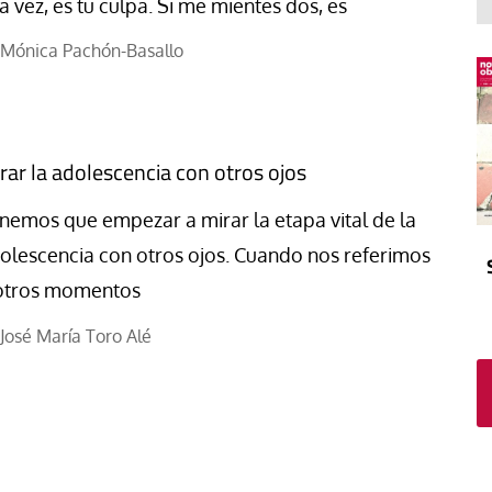
El atrio
Viñeta
a vez, es tu culpa. Si me mientes dos, es
In memoriam
Tribuna
Mónica Pachón-Basallo
Blog Sembrando sueños,
recogiendo humanidad
Blog Mensajes guardados
rar la adolescencia con otros ojos
La columna
nemos que empezar a mirar la etapa vital de la
olescencia con otros ojos. Cuando nos referimos
otros momentos
José María Toro Alé