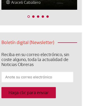
Jorge Hernández
Jose Luis P
Boletín digital (Newsletter)
Reciba en su correo electrónico, sin
coste alguno, toda la actualidad de
Noticias Obreras
Anote
su
correo
electrónico
Haga clic para enviar