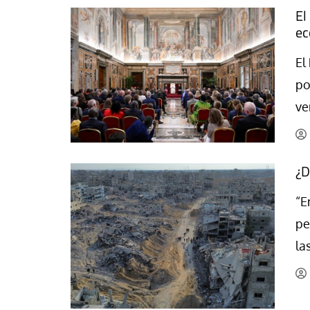
El
ec
El
po
ve
¿D
“E
pe
la