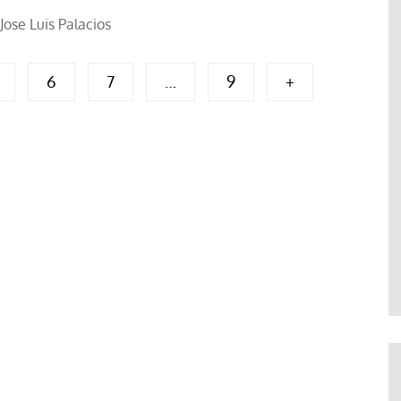
Jose Luis Palacios
6
7
…
9
+