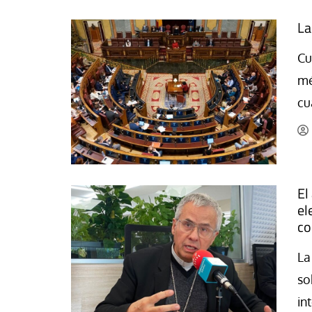
La
Cu
mé
cu
El
el
co
La
so
in