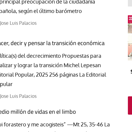
El atrio
Viñeta
 principal preocupación de la ciudadanía
pañola, según el último barómetro
In memoriam
Tribuna
Blog Sembrando sueños,
Jose Luis Palacios
recogiendo humanidad
Blog Mensajes guardados
cer, decir y pensar la transición económica
La columna
lítica(s) del decrecimiento Propuestas para
alizar y lograr la transición Michel Lepesan
itorial Popular, 2025 256 páginas La Editorial
pular
Jose Luis Palacios
dio millón de vidas en el limbo
ui forastero y me acogisteis” —Mt 25, 35-46 La