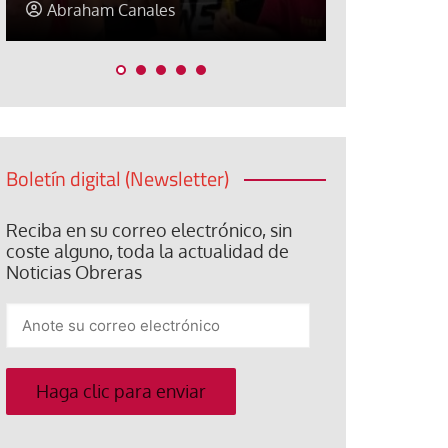
Elisa Brey
Jose Luis P
Boletín digital (Newsletter)
Reciba en su correo electrónico, sin
coste alguno, toda la actualidad de
Noticias Obreras
Anote
su
correo
electrónico
Haga clic para enviar