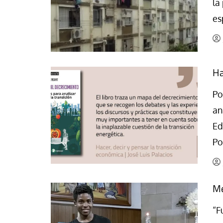
la
La mundialización
Cine
es
El amor en el mundo
Dos minutos
Los empobrecidos por el
Aplicaciones
mundo
Música
Ha
Radio — Mundo obrero hoy
Poesía
Vidas precarias
Po
Relato
an
Ed
Po
Me
“F