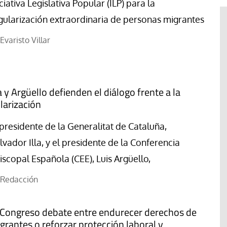
iciativa Legislativa Popular (ILP) para la
gularización extraordinaria de personas migrantes
Evaristo Villar
la y Argüello defienden el diálogo frente a la
larización
 presidente de la Generalitat de Cataluña,
lvador Illa, y el presidente de la Conferencia
iscopal Española (CEE), Luis Argüello,
#EstáPasando
“Aquí se está defendiendo la
Redacción
ruguay,
democracia” afirma Roberto
rincipios de
Saviano ante la comunidad que
 Congreso debate entre endurecer derechos de
resiste el desalojo de Spin Time
grantes o reforzar protección laboral y