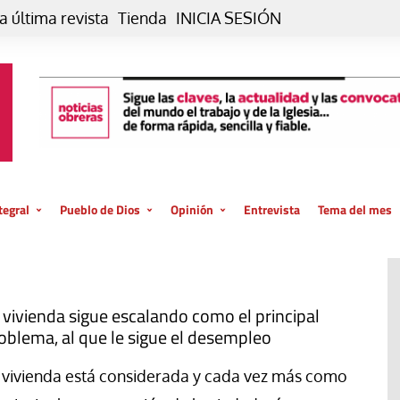
a última revista
Tienda
INICIA SESIÓN
tegral
Pueblo de Dios
Opinión
Entrevista
Tema del mes
liar, otro estilo
Iglesia
Editorial
posible
La oración de cada día
Blog De paso…
 la creación
Vaticano
Blog Eutopía
 vivienda sigue escalando como el principal
oblema, al que le sigue el desempleo
El termómetro
Blog El Evangelio del trabajo
El Evangelio en tu vida
Blog Desde mi azotea
 vivienda está considerada y cada vez más como