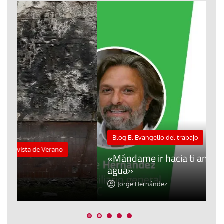
M
Blog El Evangelio del trabajo
A
«Mándame ir hacia ti andando sobre el
d
agua»
t
Jorge Hernández