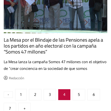
La Mesa por el Blindaje de las Pensiones apela a
los partidos en año electoral con la campaña
“Somos 47 millones”
La Mesa lanza la campaña Somos 47 millones con el objetivo
de “crear conciencia en la sociedad de que somos
Redacción
Paginación
-
1
2
3
4
5
6
de
7
+