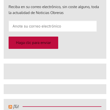
Reciba en su correo electrónico, sin coste alguno, toda
la actualidad de Noticias Obreras
Anote
su
correo
electrónico
Haga clic para enviar
¡Tú!