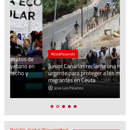
#EstáPasando
e
n
Junior Canarias reclama una respuesta
urgente para proteger a los menores
P
migrantes en Ceuta
y
Jose Luis Palacios
Boletín digital (Newsletter)