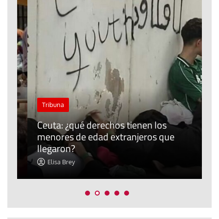
J
Tribuna
P
Ceuta: ¿qué derechos tienen los
E
menores de edad extranjeros que
m
llegaron?
c
Elisa Brey