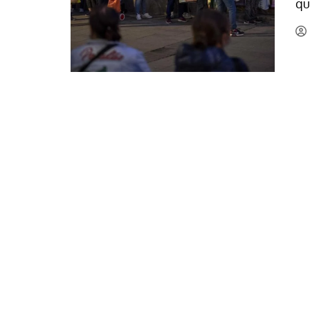
qu
La mundialización
Cine
El amor en el mundo
Dos minutos
Los empobrecidos por el
Aplicaciones
mundo
Música
Radio — Mundo obrero hoy
Poesía
Vidas precarias
Relato