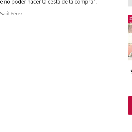
El atrio
Viñeta
e no poder hacer la cesta de la compra”.
In memoriam
Tribuna
Saúl Pérez
Blog Sembrando sueños,
recogiendo humanidad
Blog Mensajes guardados
La columna