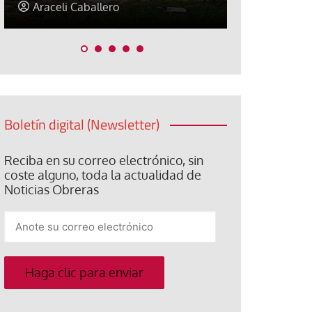
Jorge Hernández
Jose Luis P
Boletín digital (Newsletter)
Reciba en su correo electrónico, sin
coste alguno, toda la actualidad de
Noticias Obreras
Anote
su
correo
electrónico
Haga clic para enviar