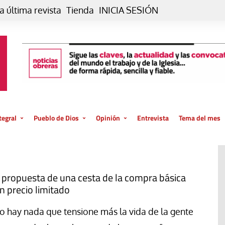
a última revista
Tienda
INICIA SESIÓN
tegral
Pueblo de Dios
Opinión
Entrevista
Tema del mes
liar, otro estilo
Iglesia
Editorial
posible
La oración de cada día
Blog De paso…
 la creación
Vaticano
Blog Eutopía
 propuesta de una cesta de la compra básica
n precio limitado
El termómetro
Blog El Evangelio del trabajo
El Evangelio en tu vida
Blog Desde mi azotea
o hay nada que tensione más la vida de la gente