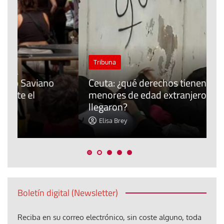
J
Tribuna
P
Ceuta: ¿qué derechos tienen los
E
menores de edad extranjeros que
m
llegaron?
c
Elisa Brey
Boletín digital (Newsletter)
Reciba en su correo electrónico, sin coste alguno, toda