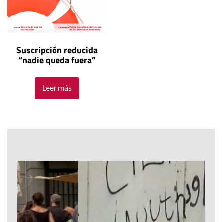
Suscripción reducida
“nadie queda fuera”
Leer más