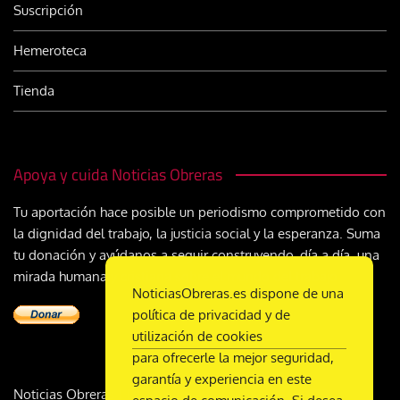
Suscripción
Hemeroteca
Tienda
Apoya y cuida Noticias Obreras
Tu aportación hace posible un periodismo comprometido con
la dignidad del trabajo, la justicia social y la esperanza. Suma
tu donación y ayúdanos a seguir construyendo, día a día, una
mirada humana y cristiana sobre el mundo del trabajo
NoticiasObreras.es dispone de una
política de privacidad y de
utilización de cookies
para ofrecerle la mejor seguridad,
garantía y experiencia en este
Noticias Obreras | DL M-2359-1958 | ISSN 2340-9231 |