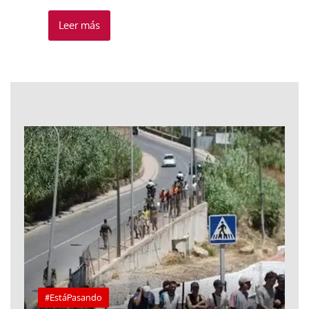
Leer más
#EstáPasando