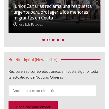
e
n
Junior Canarias reclama una respuesta
urgente para proteger a los menores
P
migrantes en Ceuta
y
Jose Luis Palacios
Boletín digital (Newsletter)
Reciba en su correo electrónico, sin coste alguno, toda
la actualidad de Noticias Obreras
Anote
su
correo
electrónico
Haga clic para enviar