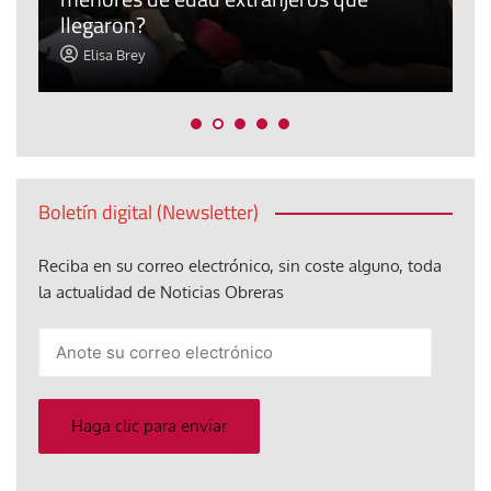
llegaron?
c
Elisa Brey
Boletín digital (Newsletter)
Reciba en su correo electrónico, sin coste alguno, toda
la actualidad de Noticias Obreras
Anote
su
correo
electrónico
Haga clic para enviar