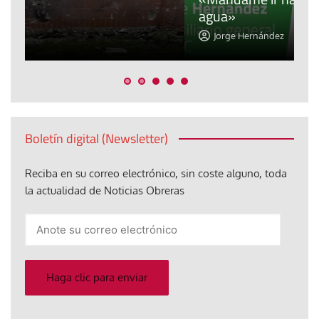
agua»
t
Jorge Hernández
Boletín digital (Newsletter)
Reciba en su correo electrónico, sin coste alguno, toda
la actualidad de Noticias Obreras
Anote
su
correo
electrónico
Haga clic para enviar