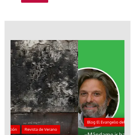
M
Blog El Evangelio del trabajo
A
«Mándame ir hacia ti andando sobre el
d