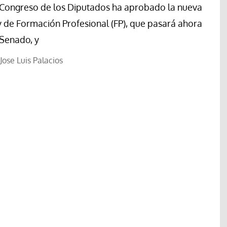
 Congreso de los Diputados ha aprobado la nueva
y de Formación Profesional (FP), que pasará ahora
 Senado, y
Jose Luis Palacios
Tribuna
Ceuta, espejo de una humanidad
lama una
sin rumbo: Cuando la inmigración
para proteger
se convierte en arma política y
antes en
los migrantes dejan de ser
personas.
Evaristo Villar