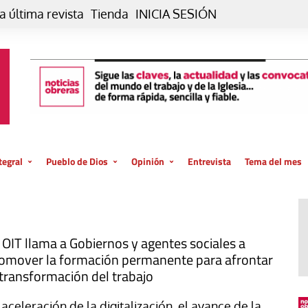
a última revista
Tienda
INICIA SESIÓN
tegral
Pueblo de Dios
Opinión
Entrevista
Tema del mes
liar, otro estilo
Iglesia
Editorial
posible
La oración de cada día
Blog De paso…
 la creación
Vaticano
Blog Eutopía
 OIT llama a Gobiernos y agentes sociales a
omover la formación permanente para afrontar
El termómetro
Blog El Evangelio del trabajo
 transformación del trabajo
El Evangelio en tu vida
Blog Desde mi azotea
 aceleración de la digitalización, el avance de la