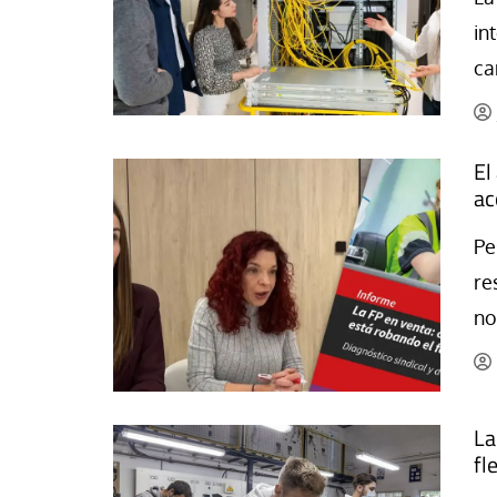
La mundialización
Cine
in
El amor en el mundo
Dos minutos
ca
Los empobrecidos por el
Aplicaciones
mundo
Música
Radio — Mundo obrero hoy
El
Poesía
ac
Vidas precarias
Relato
Pe
re
no
La
fl