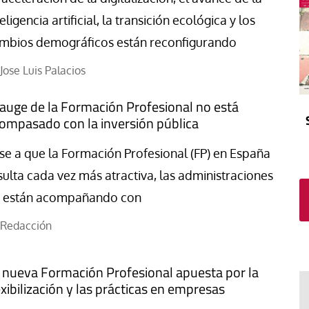
El atrio
Viñeta
teligencia artificial, la transición ecológica y los
In memoriam
Tribuna
mbios demográficos están reconfigurando
Blog Sembrando sueños,
recogiendo humanidad
Jose Luis Palacios
Blog Mensajes guardados
 auge de la Formación Profesional no está
La columna
ompasado con la inversión pública
se a que la Formación Profesional (FP) en España
sulta cada vez más atractiva, las administraciones
 están acompañando con
Redacción
 nueva Formación Profesional apuesta por la
exibilización y las prácticas en empresas