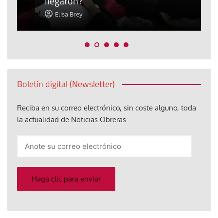
llegaron?
c
Elisa Brey
Boletín digital (Newsletter)
Reciba en su correo electrónico, sin coste alguno, toda
la actualidad de Noticias Obreras
Anote
su
correo
electrónico
Haga clic para enviar