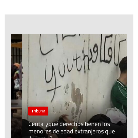
J
Tribuna
P
Ceuta: ¿qué derechos tienen los
E
menores de edad extranjeros que
m