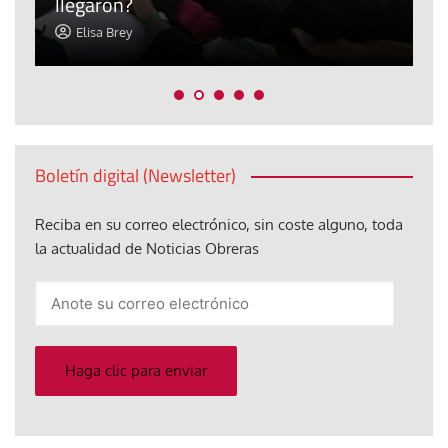
llegaron?
c
Elisa Brey
Boletín digital (Newsletter)
Reciba en su correo electrónico, sin coste alguno, toda
la actualidad de Noticias Obreras
Anote
su
correo
electrónico
Haga clic para enviar