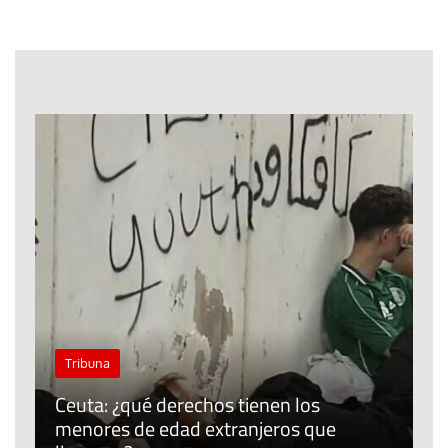
J
Tribuna
P
Ceuta: ¿qué derechos tienen los
E
menores de edad extranjeros que
m