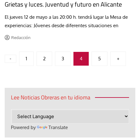
Grietas y luces. Juventud y futuro en Alicante
El jueves 12 de mayo a las 20:00 h. tendrá lugar la Mesa de
experiencias: Jóvenes desde diferentes situaciones en
Redacción
Paginación
-
1
2
3
4
5
+
de
entradas
Lee Noticias Obreras en tu idioma
Powered by
Translate