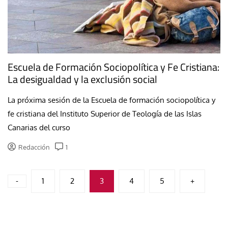
Escuela de Formación Sociopolítica y Fe Cristiana:
La desigualdad y la exclusión social
La próxima sesión de la Escuela de formación sociopolítica y
fe cristiana del Instituto Superior de Teología de las Islas
Canarias del curso
Redacción
1
Paginación
-
1
2
3
4
5
+
de
entradas