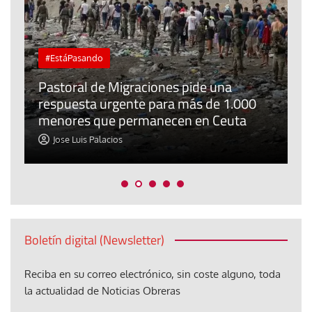
J
#EstáPasando
P
Pastoral de Migraciones pide una
E
respuesta urgente para más de 1.000
m
menores que permanecen en Ceuta
c
Jose Luis Palacios
Boletín digital (Newsletter)
Reciba en su correo electrónico, sin coste alguno, toda
la actualidad de Noticias Obreras