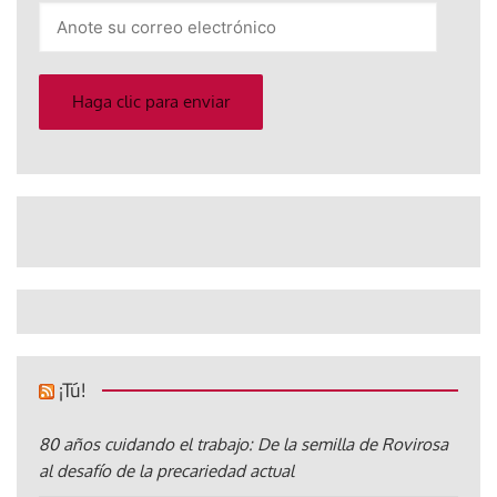
Anote
su
correo
electrónico
Haga clic para enviar
¡Tú!
80 años cuidando el trabajo: De la semilla de Rovirosa
al desafío de la precariedad actual