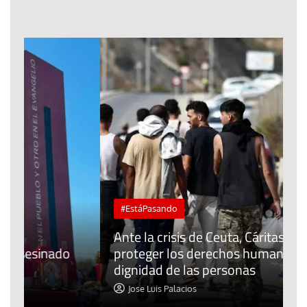
#EstáPasando
L
Ante la crisis de Ceuta, Cáritas pide
j
proteger los derechos humanos y la
t
dignidad de las personas
p
Jose Luis Palacios