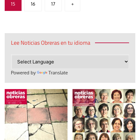
15
16
17
+
entradas
Lee Noticias Obreras en tu idioma
Powered by
Translate