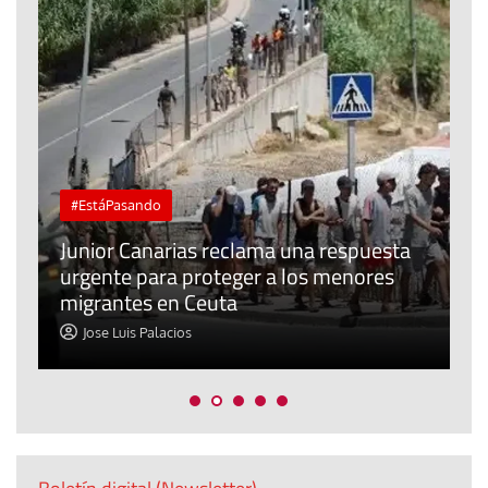
#EstáPasando
e
n
Junior Canarias reclama una respuesta
urgente para proteger a los menores
P
migrantes en Ceuta
y
Jose Luis Palacios