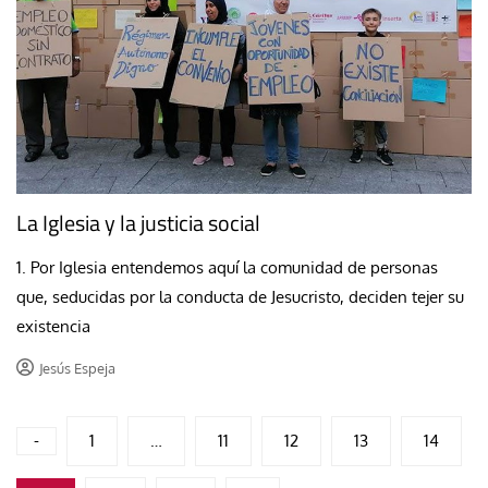
La Iglesia y la justicia social
1. Por Iglesia entendemos aquí la comunidad de personas
que, seducidas por la conducta de Jesucristo, deciden tejer su
existencia
Jesús Espeja
Paginación
-
1
…
11
12
13
14
de