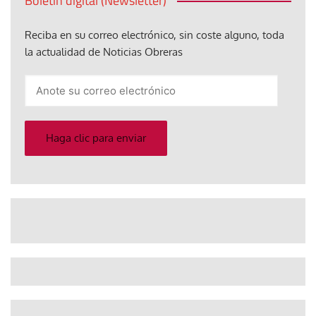
Boletín digital (Newsletter)
Reciba en su correo electrónico, sin coste alguno, toda
la actualidad de Noticias Obreras
Anote
su
correo
electrónico
Haga clic para enviar