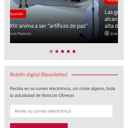
Las guerras activas en el mundo
alcanzan las 40 en 2025, la cifra más
z”
alta de la última década
Jose Luis Palacios
Boletín digital (Newsletter)
Reciba en su correo electrónico, sin coste alguno, toda
la actualidad de Noticias Obreras
Anote
su
correo