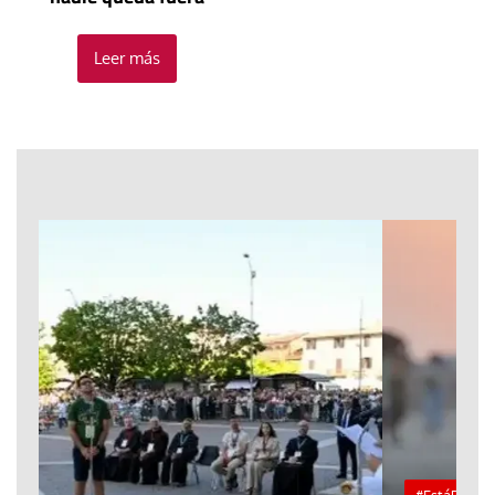
Leer más
#EstáPasando