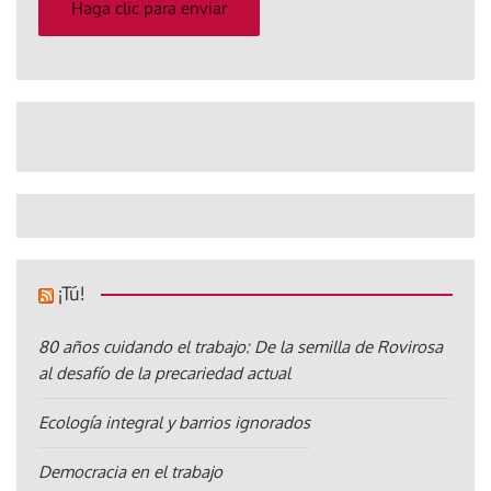
electrónico
Haga clic para enviar
¡Tú!
80 años cuidando el trabajo: De la semilla de Rovirosa
al desafío de la precariedad actual
Ecología integral y barrios ignorados
Democracia en el trabajo