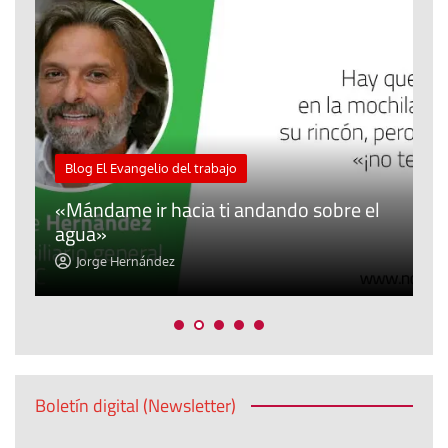
M
Blog El Evangelio del trabajo
A
«Mándame ir hacia ti andando sobre el
d
agua»
t
Jorge Hernández
Boletín digital (Newsletter)