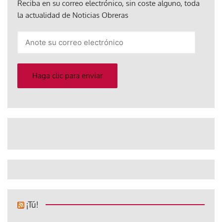
Reciba en su correo electrónico, sin coste alguno, toda
la actualidad de Noticias Obreras
Anote
su
correo
electrónico
Haga clic para enviar
¡Tú!