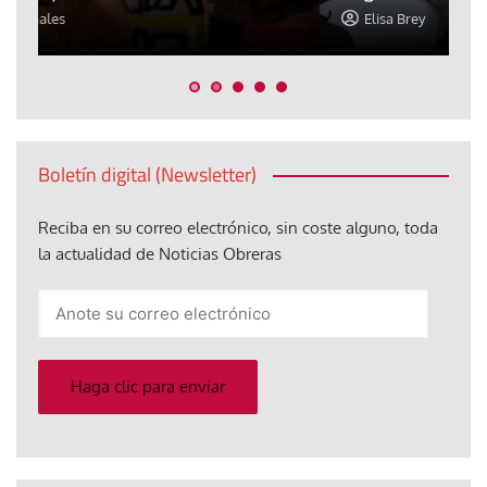
Elisa Brey
Boletín digital (Newsletter)
Reciba en su correo electrónico, sin coste alguno, toda
la actualidad de Noticias Obreras
Anote
su
correo
electrónico
Haga clic para enviar