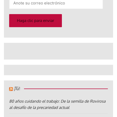
su
correo
electrónico
Haga clic para enviar
¡Tú!
80 años cuidando el trabajo: De la semilla de Rovirosa
al desafío de la precariedad actual