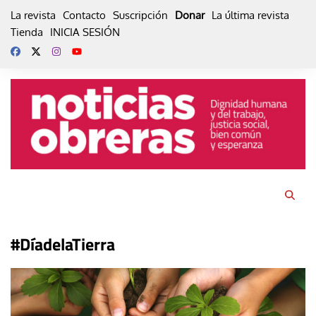
Skip
La revista
Contacto
Suscripción
Donar
La última revista
to
Tienda
INICIA SESIÓN
content
#DíadelaTierra