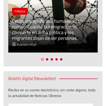
El cuidado de la creación
Revista de Verano
El olor de la paz
Araceli Caballero
Boletín digital (Newsletter)
Reciba en su correo electrónico, sin coste alguno, toda
la actualidad de Noticias Obreras
Anote