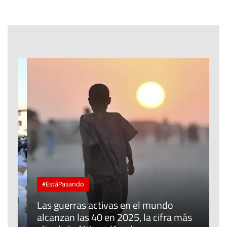
#EstáPasando
“
Las guerras activas en el mundo
d
alcanzan las 40 en 2025, la cifra más
a