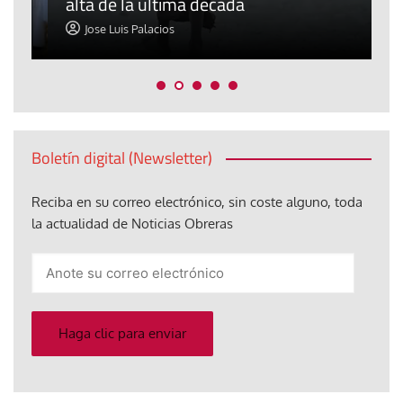
alta de la última década
d
Jose Luis Palacios
Boletín digital (Newsletter)
Reciba en su correo electrónico, sin coste alguno, toda
la actualidad de Noticias Obreras
Anote
su
correo
electrónico
Haga clic para enviar