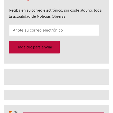
Reciba en su correo electrónico, sin coste alguno, toda
la actualidad de Noticias Obreras
Anote
su
correo
electrónico
Haga clic para enviar
¡Tú!