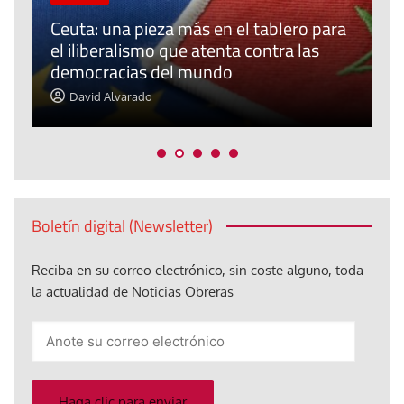
Ceuta: una pieza más en el tablero para
a
el iliberalismo que atenta contra las
democracias del mundo
La
David Alvarado
Boletín digital (Newsletter)
Reciba en su correo electrónico, sin coste alguno, toda
la actualidad de Noticias Obreras
Anote
su
correo
electrónico
Haga clic para enviar