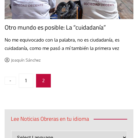
Otro mundo es posible: La “cuidadanía”
No me equivocado con la palabra, no es ciudadanía, es
cuidadanía, como me pasó a mí también la primera vez
Joaquín Sánchez
Paginación
-
1
2
de
entradas
Lee Noticias Obreras en tu idioma