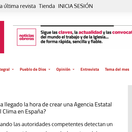
a última revista
Tienda
INICIA SESIÓN
tegral
Pueblo de Dios
Opinión
Entrevista
Tema del mes
liar, otro estilo
Iglesia
Editorial
posible
La oración de cada día
Blog De paso…
 la creación
Vaticano
Blog Eutopía
a llegado la hora de crear una Agencia Estatal
l Clima en España?
El termómetro
Blog El Evangelio del trabajo
El Evangelio en tu vida
Blog Desde mi azotea
ando las autoridades competentes detectan un