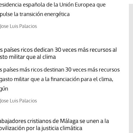
esidencia española de la Unión Europea que
pulse la transición energética
Jose Luis Palacios
s países ricos dedican 30 veces más recursos al
sto militar que al clima
s países más ricos destinan 30 veces más recursos
 gasto militar que a la financiación para el clima,
gún
#EstáPasando
Jose Luis Palacios
“Aquí se está defendiendo la
ruguay,
democracia” afirma Roberto
abajadores cristianos de Málaga se unen a la
rincipios de
Saviano ante la comunidad que
vilización por la justicia climática
resiste el desalojo de Spin Time