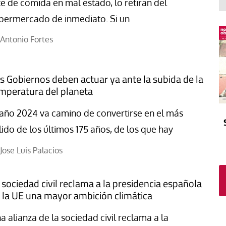
El atrio
Viñeta
te de comida en mal estado, lo retiran del
permercado de inmediato. Si un
In memoriam
Tribuna
Blog Sembrando sueños,
Antonio Fortes
recogiendo humanidad
Blog Mensajes guardados
s Gobiernos deben actuar ya ante la subida de la
La columna
mperatura del planeta
 año 2024 va camino de convertirse en el más
lido de los últimos 175 años, de los que hay
Jose Luis Palacios
 sociedad civil reclama a la presidencia española
 la UE una mayor ambición climática
a alianza de la sociedad civil reclama a la