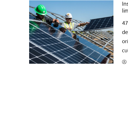
In
li
47
de
or
cu