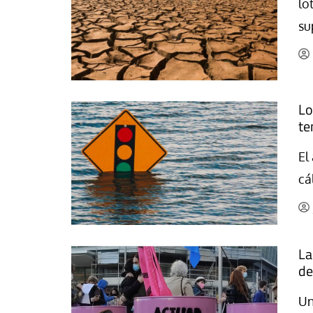
lo
La mundialización
Cine
su
El amor en el mundo
Dos minutos
Los empobrecidos por el
Aplicaciones
mundo
Música
Radio — Mundo obrero hoy
Lo
Poesía
te
Vidas precarias
Relato
El
cá
La
de
Un