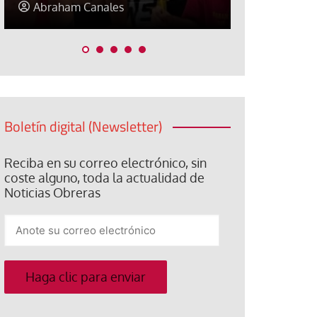
Elisa Brey
Jose Luis P
Boletín digital (Newsletter)
Reciba en su correo electrónico, sin
coste alguno, toda la actualidad de
Noticias Obreras
Anote
su
correo
electrónico
Haga clic para enviar