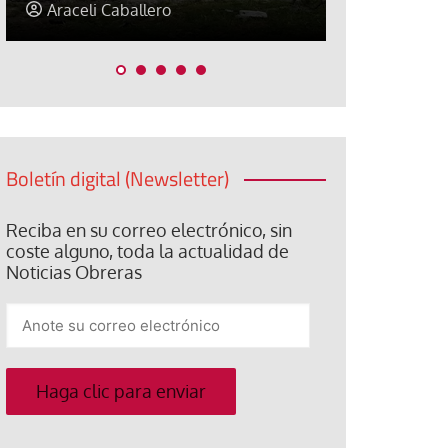
Jorge Hernández
Jose Luis P
Boletín digital (Newsletter)
Reciba en su correo electrónico, sin
coste alguno, toda la actualidad de
Noticias Obreras
Anote
su
correo
electrónico
Haga clic para enviar