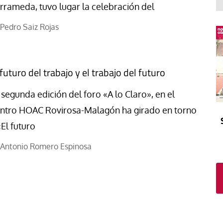
El atrio
Viñeta
rrameda, tuvo lugar la celebración del
In memoriam
Tribuna
Pedro Saiz Rojas
Blog Sembrando sueños,
recogiendo humanidad
Blog Mensajes guardados
 futuro del trabajo y el trabajo del futuro
La columna
 segunda edición del foro «A lo Claro», en el
ntro HOAC Rovirosa-Malagón ha girado en torno
«El futuro
Antonio Romero Espinosa