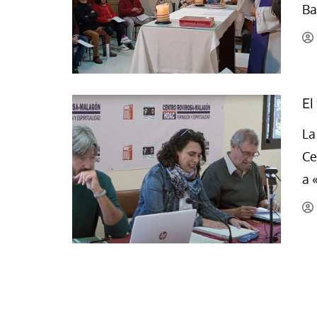
Ba
La mundialización
Cine
El amor en el mundo
Dos minutos
Los empobrecidos por el
Aplicaciones
mundo
Música
El
Radio — Mundo obrero hoy
Poesía
Vidas precarias
La
Relato
Ce
a 