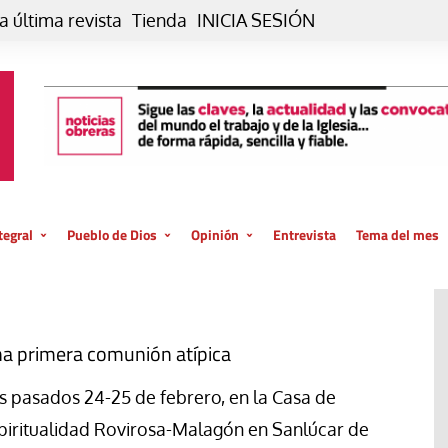
a última revista
Tienda
INICIA SESIÓN
tegral
Pueblo de Dios
Opinión
Entrevista
Tema del mes
liar, otro estilo
Iglesia
Editorial
posible
La oración de cada día
Blog De paso…
 la creación
Vaticano
Blog Eutopía
a primera comunión atípica
El termómetro
Blog El Evangelio del trabajo
s pasados 24-25 de febrero, en la Casa de
El Evangelio en tu vida
Blog Desde mi azotea
piritualidad Rovirosa-Malagón en Sanlúcar de