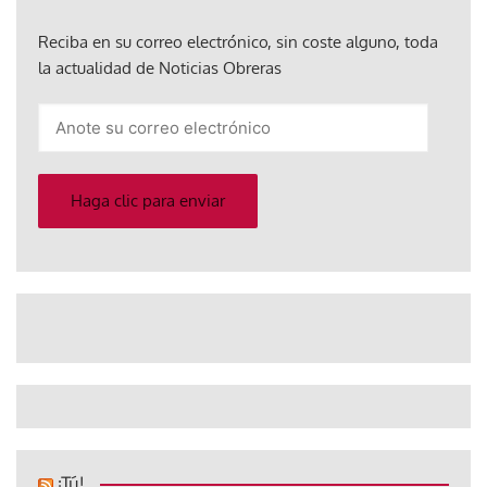
Reciba en su correo electrónico, sin coste alguno, toda
la actualidad de Noticias Obreras
Anote
su
correo
electrónico
Haga clic para enviar
¡Tú!