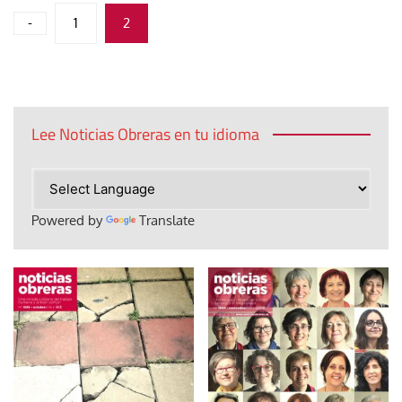
Paginación
-
1
2
de
entradas
Lee Noticias Obreras en tu idioma
Powered by
Translate