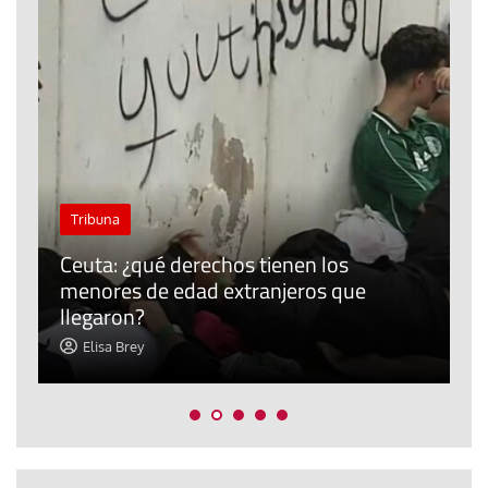
J
Tribuna
P
Ceuta: ¿qué derechos tienen los
E
menores de edad extranjeros que
m
llegaron?
c
Elisa Brey