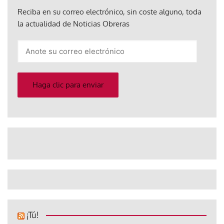
Reciba en su correo electrónico, sin coste alguno, toda
la actualidad de Noticias Obreras
Anote
su
correo
electrónico
Haga clic para enviar
¡Tú!