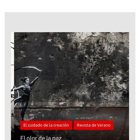
El cuidado de la creación
Revista de Verano
«
El olor de la paz
a