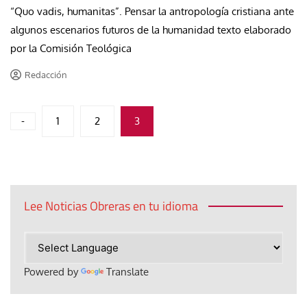
“Quo vadis, humanitas”. Pensar la antropología cristiana ante
algunos escenarios futuros de la humanidad texto elaborado
por la Comisión Teológica
Redacción
Paginación
-
1
2
3
de
entradas
Lee Noticias Obreras en tu idioma
Powered by
Translate