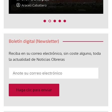
Araceli Caballero
Boletín digital (Newsletter)
Reciba en su correo electrónico, sin coste alguno, toda
la actualidad de Noticias Obreras
Anote
su
correo
electrónico
Haga clic para enviar