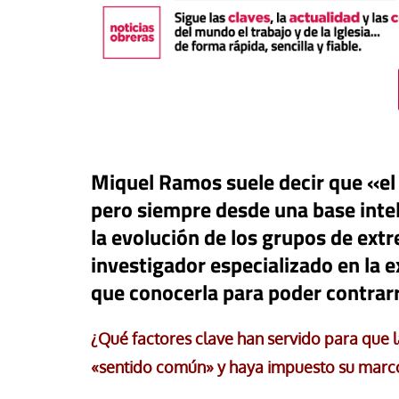
Miquel Ramos suele decir que «el
pero siempre desde una base inte
la evolución de los grupos de extr
investigador especializado en la 
que conocerla para poder contrarr
táPasando
or Canarias reclama una
Libro
Revista de V
uesta urgente para proteger
¿Qué factores clave han servido para que 
s menores migrantes en
Potencia transform
«sentido común» y haya impuesto su marc
ta
dulzura y la paz