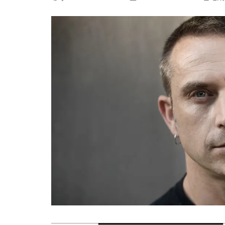
La mundialización
Cine
El amor en el mundo
Dos minutos
Los empobrecidos por el
Aplicaciones
mundo
Música
Radio — Mundo obrero hoy
Poesía
Vidas precarias
Relato