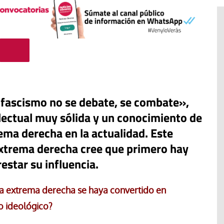
 fascismo no se debate, se combate»,
lectual muy sólida y un conocimiento de
ema derecha en la actualidad. Este
extrema derecha cree que primero hay
estar su influencia.
El cuidado de la creación
erano
la extrema derecha se haya convertido en
Revista de Verano
adora de la
o ideológico?
El olor de la paz