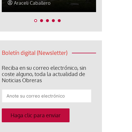
Jorge Hernández
Jose Luis P
Boletín digital (Newsletter)
Reciba en su correo electrónico, sin
coste alguno, toda la actualidad de
Noticias Obreras
Anote
su
correo
electrónico
Haga clic para enviar