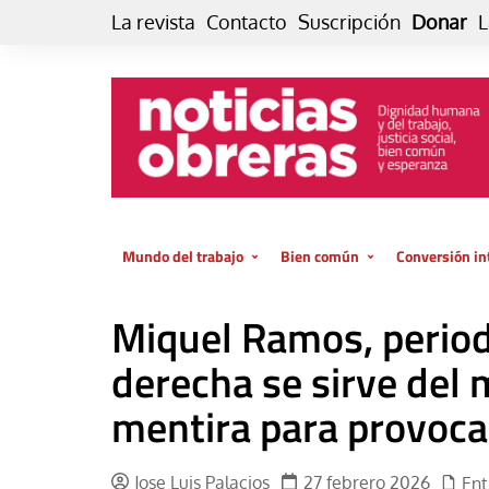
Skip
La revista
Contacto
Suscripción
Donar
L
to
content
Mundo del trabajo
Bien común
Conversión in
Datos e indicadores
Política
Otra vida fami
Miquel Ramos, period
de vida… es 
El trabajo es para la vida
Economía
El cuidado de
derecha se sirve del m
GlobalizAcción
Experiencia
mentira para provocar
INFOR. Boletín informativo del
MMTC
Cultura
Laboral
Libro
Jose Luis Palacios
27 febrero 2026
Ent