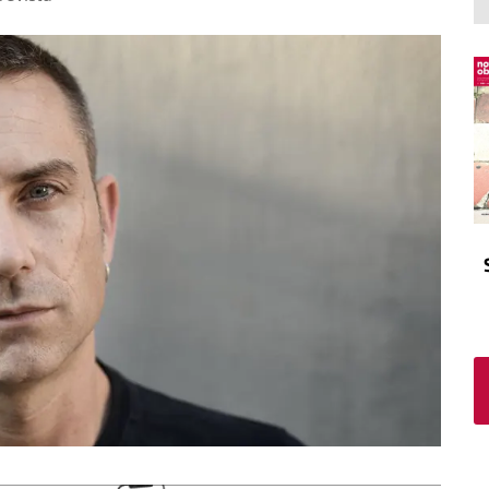
El atrio
Viñeta
In memoriam
Tribuna
Blog Sembrando sueños,
recogiendo humanidad
Blog Mensajes guardados
La columna