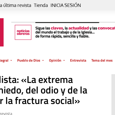
a última revista
Tienda
INICIA SESIÓN
tegral
Pueblo de Dios
Opinión
Entrevista
Tema del mes
liar, otro estilo
Iglesia
Editorial
ista: «La extrema
posible
La oración de cada día
Blog De paso…
 la creación
iedo, del odio y de la
Vaticano
Blog Eutopía
 la fractura social»
El termómetro
Blog El Evangelio del trabajo
El Evangelio en tu vida
Blog Desde mi azotea
revista