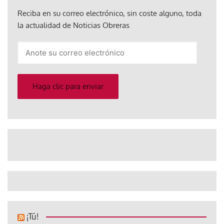
Reciba en su correo electrónico, sin coste alguno, toda
la actualidad de Noticias Obreras
Anote
su
correo
electrónico
Haga clic para enviar
¡Tú!