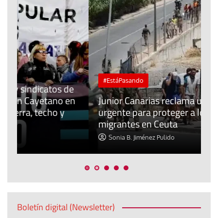
#EstáPasando
e
n
Junior Canarias reclama una respuesta
urgente para proteger a los menores
P
migrantes en Ceuta
y
Sonia B. Jiménez Pulido
Boletín digital (Newsletter)