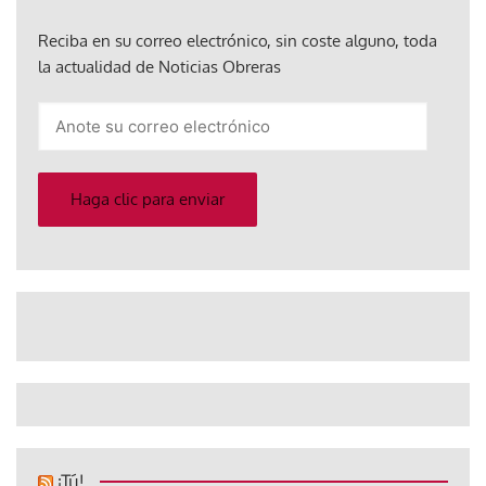
Reciba en su correo electrónico, sin coste alguno, toda
la actualidad de Noticias Obreras
Anote
su
correo
electrónico
Haga clic para enviar
¡Tú!