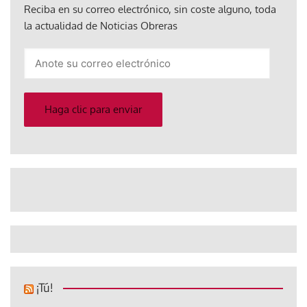
Reciba en su correo electrónico, sin coste alguno, toda
la actualidad de Noticias Obreras
Anote
su
correo
electrónico
Haga clic para enviar
¡Tú!