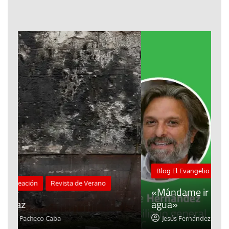
M
Blog El Evangelio del trabajo
A
«Mándame ir hacia ti andando sobre el
d
agua»
t
Jesús Fernández-Pacheco Caba