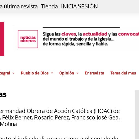
a última revista
Tienda
INICIA SESIÓN
tegral
Pueblo de Dios
Opinión
Entrevista
Tema del mes
liar, otro estilo
Iglesia
Editorial
as
posible
La oración de cada día
Blog De paso…
 la creación
Vaticano
Blog Eutopía
ermandad Obrera de Acción Católica (HOAC) de
élix Bernet, Rosario Pérez, Francisco José Gea,
El termómetro
Blog El Evangelio del trabajo
 Molina
El Evangelio en tu vida
Blog Desde mi azotea
ente al individualismo: recuperar el sentido de