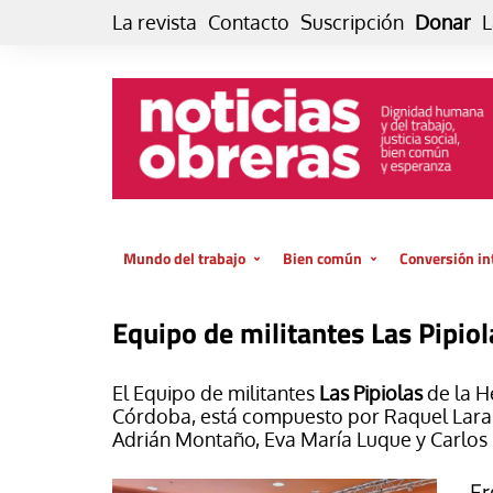
Skip
La revista
Contacto
Suscripción
Donar
L
to
content
Mundo del trabajo
Bien común
Conversión in
Datos e indicadores
Política
Otra vida fami
Equipo de militantes Las Pipiol
de vida… es 
El trabajo es para la vida
Economía
El cuidado de
GlobalizAcción
El Equipo de militantes
Las Pipiolas
de la H
Experiencia
Córdoba, está compuesto por Raquel Lara, F
INFOR. Boletín informativo del
Adrián Montaño, Eva María Luque y Carlos
MMTC
Cultura
Laboral
Libro
Fr