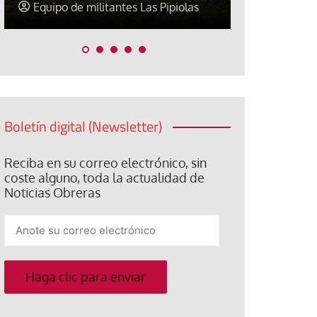
Equipo de militantes Las Pipiolas
Equipo de m
Boletín digital (Newsletter)
Reciba en su correo electrónico, sin
coste alguno, toda la actualidad de
Noticias Obreras
Anote
su
correo
electrónico
Haga clic para enviar