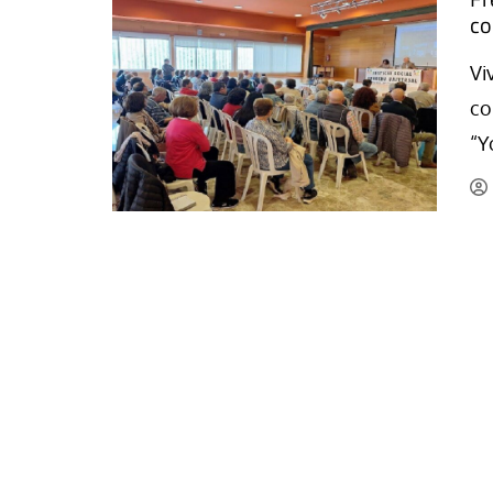
c
La mundialización
Cine
El amor en el mundo
Dos minutos
Vi
Los empobrecidos por el
Aplicaciones
co
mundo
Música
“Y
Radio — Mundo obrero hoy
Poesía
Vidas precarias
Relato