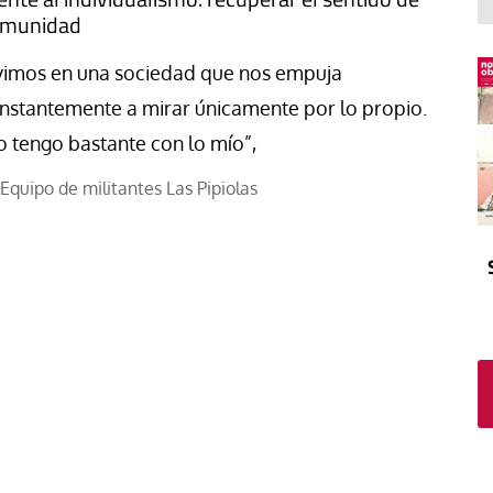
El atrio
Viñeta
omunidad
In memoriam
Tribuna
vimos en una sociedad que nos empuja
Blog Sembrando sueños,
recogiendo humanidad
nstantemente a mirar únicamente por lo propio.
Blog Mensajes guardados
o tengo bastante con lo mío”,
La columna
Equipo de militantes Las Pipiolas