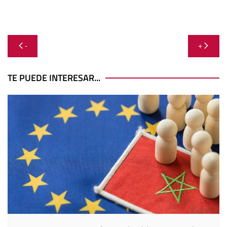
Navegación
-
+
de
entradas
TE PUEDE INTERESAR...