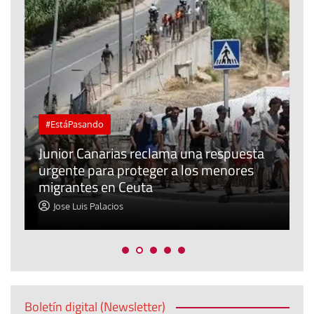
#EstáPasando
e
n
Junior Canarias reclama una respuesta
urgente para proteger a los menores
P
migrantes en Ceuta
y
Jose Luis Palacios
Boletín digital (Newsletter)