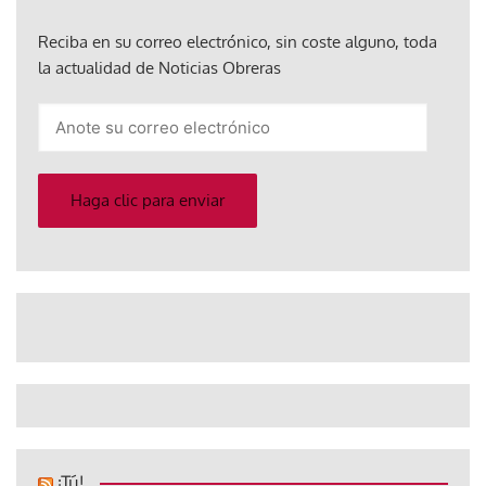
Reciba en su correo electrónico, sin coste alguno, toda
la actualidad de Noticias Obreras
Anote
su
correo
electrónico
Haga clic para enviar
¡Tú!