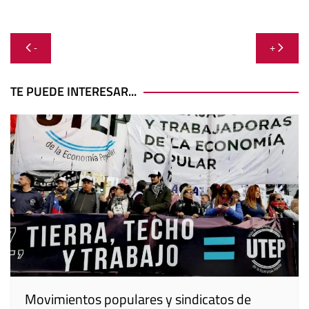
Navegación
-
+
de
entradas
TE PUEDE INTERESAR...
Movimientos populares y sindicatos de